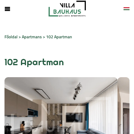
Magy
Engli
Főoldal
>
Apartmans
>
102 Apartman
Deut
102 Apartman