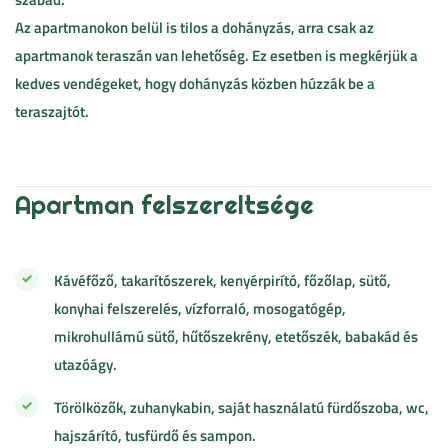
Az apartmanokon belül is tilos a dohányzás, arra csak az
apartmanok teraszán van lehetőség. Ez esetben is megkérjük a
kedves vendégeket, hogy dohányzás közben húzzák be a
teraszajtót.
Apartman felszereltsége
Kávéfőző, takarítószerek, kenyérpirító, főzőlap, sütő,
konyhai felszerelés, vízforraló, mosogatógép,
mikrohullámú sütő, hűtőszekrény, etetőszék, babakád és
utazóágy.
Törölközők, zuhanykabin, saját használatú fürdőszoba, wc,
hajszárító, tusfürdő és sampon.