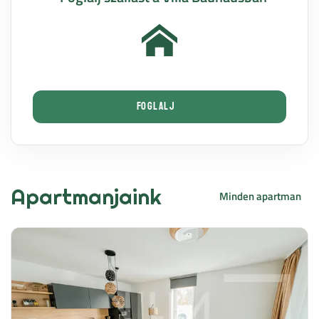
napozóterasz található.
Foglalj
Apartmanjaink
Minden apartman