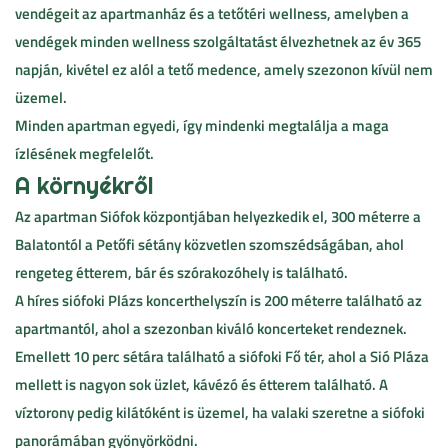
vendégeit az apartmanház és a tetőtéri wellness, amelyben a
vendégek minden wellness szolgáltatást élvezhetnek az év 365
napján, kivétel ez alól a tető medence, amely szezonon kívül nem
üzemel.
Minden apartman egyedi, így mindenki megtalálja a maga
ízlésének megfelelőt.
A környékről
Az apartman Siófok központjában helyezkedik el, 300 méterre a
Balatontól a Petőfi sétány közvetlen szomszédságában, ahol
rengeteg étterem, bár és szórakozóhely is található.
A híres siófoki Plázs koncerthelyszín is 200 méterre található az
apartmantól, ahol a szezonban kiváló koncerteket rendeznek.
Emellett 10 perc sétára található a siófoki Fő tér, ahol a Sió Pláza
mellett is nagyon sok üzlet, kávézó és étterem található. A
víztorony pedig kilátóként is üzemel, ha valaki szeretne a siófoki
panorámában gyönyörködni.