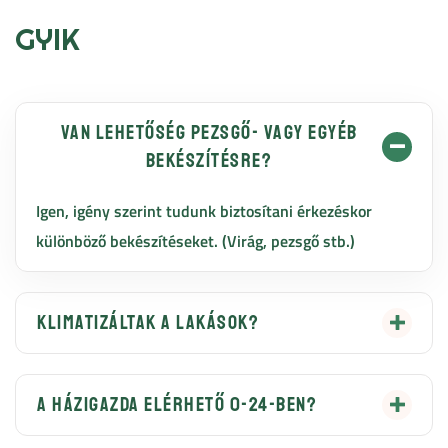
GYIK
Van lehetőség pezsgő- vagy egyéb
bekészítésre?
Igen, igény szerint tudunk biztosítani érkezéskor
különböző bekészítéseket. (Virág, pezsgő stb.)
Klimatizáltak a lakások?
Igen, minden lakásban állítható mennyezeti hűtés-
fűtés került bekötésre.
A házigazda elérhető 0-24-ben?