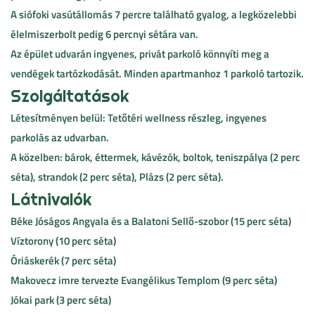
A siófoki vasútállomás 7 percre található gyalog, a legközelebbi
élelmiszerbolt pedig 6 percnyi sétára van.
Az épület udvarán ingyenes, privát parkoló könnyíti meg a
vendégek tartózkodását. Minden apartmanhoz 1 parkoló tartozik.
Szolgáltatások
Létesítményen belül: Tetőtéri wellness részleg, ingyenes
parkolás az udvarban.
A közelben: bárok, éttermek, kávézók, boltok, teniszpálya (2 perc
séta), strandok (2 perc séta), Plázs (2 perc séta).
Látnivalók
Béke Jóságos Angyala és a Balatoni Sellő-szobor (15 perc séta)
Víztorony (10 perc séta)
Óriáskerék (7 perc séta)
Makovecz imre tervezte Evangélikus Templom (9 perc séta)
Jókai park (3 perc séta)