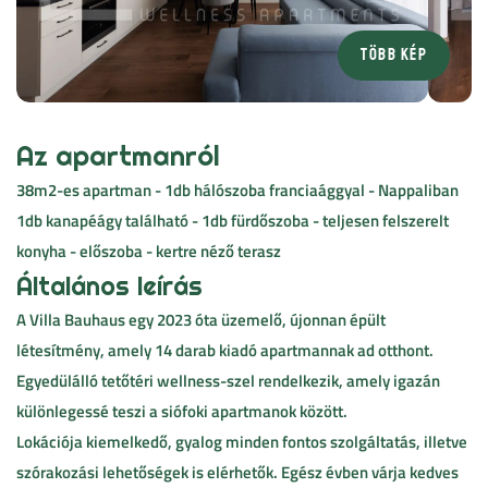
Több kép
Az apartmanról
38m2-es apartman - 1db hálószoba franciaággyal - Nappaliban
1db kanapéágy található - 1db fürdőszoba - teljesen felszerelt
konyha - előszoba - kertre néző terasz
Általános leírás
A Villa Bauhaus egy 2023 óta üzemelő, újonnan épült
létesítmény, amely 14 darab kiadó apartmannak ad otthont.
Egyedülálló tetőtéri wellness-szel rendelkezik, amely igazán
különlegessé teszi a siófoki apartmanok között.
Lokációja kiemelkedő, gyalog minden fontos szolgáltatás, illetve
szórakozási lehetőségek is elérhetők. Egész évben várja kedves