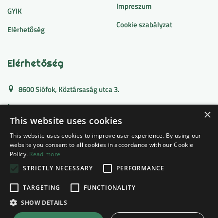
Impreszum
GYIK
Cookie szabályzat
Elérhetőség
Elérhetőség
8600 Siófok, Köztársaság utca 3.
+36 30 127 1996
×
This website uses cookies
wellnesapartman@gmail.com
This website uses cookies to improve user experience. By using our
website you consent to all cookies in accordance with our Cookie
Policy.
Read more
Copyright ©
2026
. All Rights Reserved | Villa Bauhaus
STRICTLY NECESSARY
PERFORMANCE
Designed & Developed |
Prisma Solutions
TARGETING
FUNCTIONALITY
Kövess minket
SHOW DETAILS