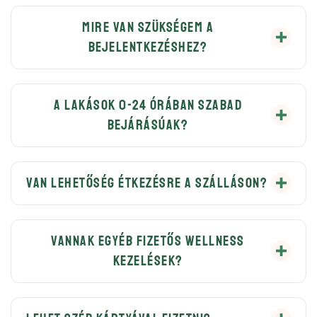
Igen.
Mire van szükségem a
bejelentkezéshez?
Minden Vendégtől a jogszabályban meghatározott
módon fényképes okmányt kérünk (személyi
A lakások 0-24 órában szabad
bejárásúak?
igazolvány, jogosítvány vagy útlevél).
Természetesen. Minden vendégünk a saját kulcsával
tud ki- és be közlekedni a komplexumban.
Van lehetőség étkezésre a szálláson?
Nálunk ellátásra nincs lehetőség, de a környéken
nagyon sok étterem és kávézó is található.
Vannak egyéb fizetős wellness
kezelések?
Igen, masszőrünk igény esetén előre egyezetett