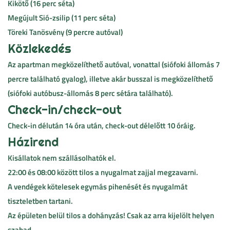
Kikötő (16 perc séta)
Megújult Sió-zsilip (11 perc séta)
Töreki Tanösvény (9 percre autóval)
Közlekedés
Az apartman megközelíthető autóval, vonattal (siófoki állomás 7
percre található gyalog), illetve akár busszal is megközelíthető
(siófoki autóbusz-állomás 8 perc sétára található).
Check-in/check-out
Check-in délután 14 óra után, check-out délelőtt 10 óráig.
Házirend
Kisállatok nem szállásolhatók el.
22:00 és 08:00 között tilos a nyugalmat zajjal megzavarni.
A vendégek kötelesek egymás pihenését és nyugalmát
tiszteletben tartani.
Az épületen belül tilos a dohányzás! Csak az arra kijelölt helyen
szabad.