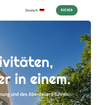
Deutsch
BUCHEN
Magyar
English
Deutsch
ivitäten,
r in einem.
annung und des Abenteuers führen.
!