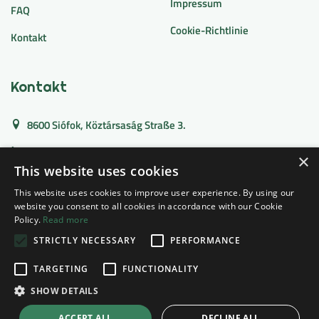
Impressum
FAQ
Cookie-Richtlinie
Kontakt
Kontakt
8600 Siófok, Köztársaság Straße 3.
+36 30 127 1996
×
This website uses cookies
wellnesapartman@gmail.com
This website uses cookies to improve user experience. By using our
website you consent to all cookies in accordance with our Cookie
Policy.
Read more
Copyright ©
2026
. All Rights Reserved | Villa Bauhaus
STRICTLY NECESSARY
PERFORMANCE
Designed & Developed |
Prisma Solutions
TARGETING
FUNCTIONALITY
Folgen Sie uns
SHOW DETAILS
ACCEPT ALL
DECLINE ALL